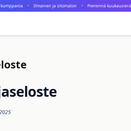
 kumppania
•
Ilmainen ja sitomaton
•
Pienennä kuukausierä
loste
jaseloste
.2025