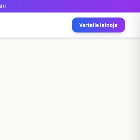
äsi
Vertaile lainoja