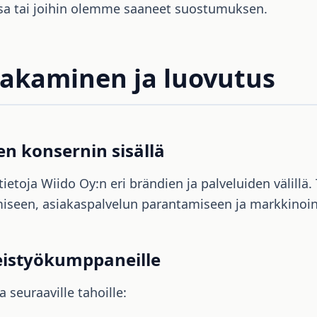
sa tai joihin olemme saaneet suostumuksen.
 jakaminen ja luovutus
en konsernin sisällä
ietoja Wiido Oy:n eri brändien ja palveluiden välillä.
iseen, asiakaspalvelun parantamiseen ja markkinoi
eistyökumppaneille
 seuraaville tahoille: