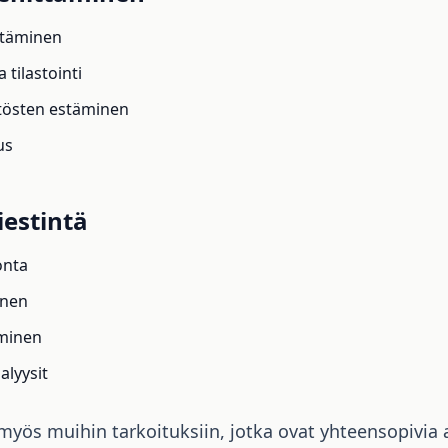
ittäminen
 tilastointi
ytösten estäminen
us
iestintä
onta
inen
aminen
alyysit
myös muihin tarkoituksiin, jotka ovat yhteensopivia 