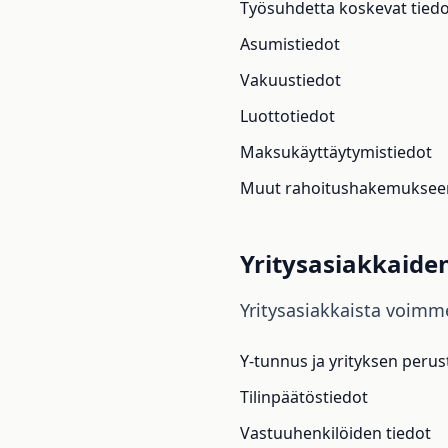
Työsuhdetta koskevat tiedo
Asumistiedot
Vakuustiedot
Luottotiedot
Maksukäyttäytymistiedot
Muut rahoitushakemukseen l
Yritysasiakkaiden
Yritysasiakkaista voimme
Y-tunnus ja yrityksen perus
Tilinpäätöstiedot
Vastuuhenkilöiden tiedot