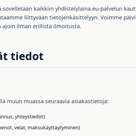
 sovelletaan kaikkiin yhdistelylaina.eu-palvelun kautt
taamme liittyvään tietojenkäsittelyyn. Voimme päivi
ajoin ilman erillistä ilmoitusta.
ät tiedot
llä muun muassa seuraavia asiakastietoja:
unnus, yhteystiedot)
, menot, velat, maksukäyttäytyminen)