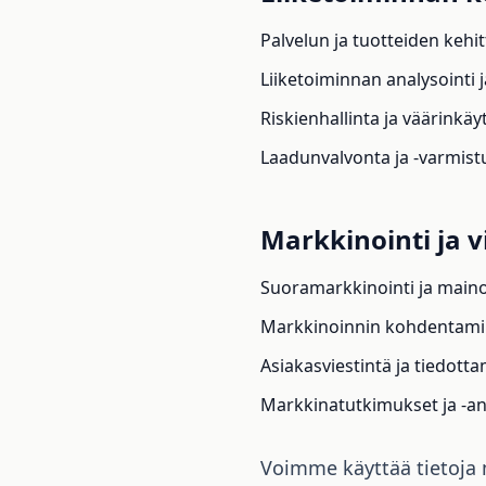
Palvelun ja tuotteiden keh
Liiketoiminnan analysointi ja
Riskienhallinta ja väärinkä
Laadunvalvonta ja -varmist
Markkinointi ja v
Suoramarkkinointi ja main
Markkinoinnin kohdentam
Asiakasviestintä ja tiedott
Markkinatutkimukset ja -an
Voimme käyttää tietoja 