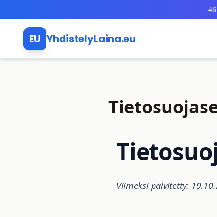
Siirry pääsisältöön
46
EU
YhdistelyLaina.eu
Tietosuojase
Tietosuo
Viimeksi päivitetty: 19.10